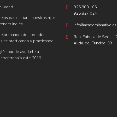
o world
925 803 106
925 827 024
ejos para iniciar a nuestros hijos
render inglés
info@academianative.es
ejor manera de aprender
Real Fábrica de Sedas, 
és es practicando y practicando
Avda. del Príncipe, 39
nglés puede ayudarte a
ntrar trabajo este 2019