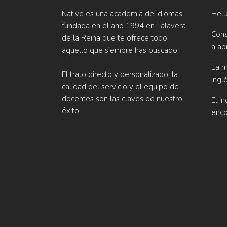
Native es una academia de idiomas
Hell
fundada en el año 1994 en Talavera
Cons
de la Reina que te ofrece todo
a ap
aquello que siempre has buscado.
La m
El trato directo y personalizado, la
ingl
calidad del servicio y el equipo de
docentes son las claves de nuestro
El i
éxito.
enco